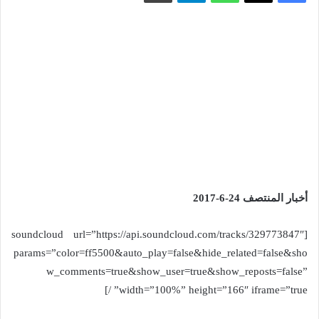
أخبار المنتصف 24-6-2017
[soundcloud url=”https://api.soundcloud.com/tracks/329773847″
params=”color=ff5500&auto_play=false&hide_related=false&sho
w_comments=true&show_user=true&show_reposts=false”
width=”100%” height=”166″ iframe=”true” /]