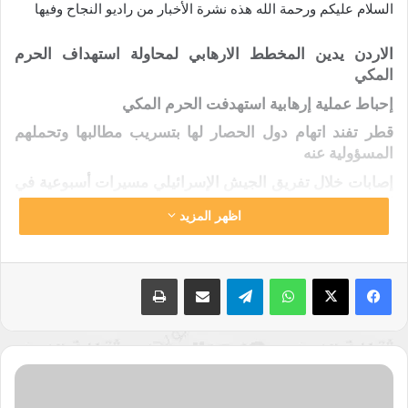
السلام عليكم ورحمة الله هذه نشرة الأخبار من راديو النجاح وفيها
الاردن يدين المخطط الارهابي لمحاولة استهداف الحرم
المكي
إحباط عملية إرهابية استهدفت الحرم المكي
قطر تفند اتهام دول الحصار لها بتسريب مطالبها وتحملهم
المسؤولية عنه
إصابات خلال تفريق الجيش الإسرائيلي مسيرات أسبوعية في
الضفة
اظهر المزيد
الداخلية المصرية تعلن مقتل “إرهابي” في تبادل إطلاق نار
غربي العاصمة
واتساب
تيلقرام
مشاركة عبر البريد
طباعة
مقتل 9 عراقيين بينهم جندي بتفجير انتحاري غربي الأنبار
“الحوثيون” يقصفون مواقع داخل السعودية
اكدت الحكومة الاردنية وقوفها الى جانب المملكة العربية
السعودية الشقيقة في مواجهتها للارهاب وحيت جهودها في
مبادرة
التصدي للارهابيين الذين حاولوا تدنيس اطهر بقاع الارض
الوطن
بمحاولتهم استهداف حشود المعتمرين في الحرم المكي