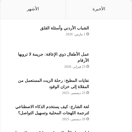
نجران، عبد الخالق علي القحطاني، في تصريح نقلته وكالة
الأخيرة
الأشهر
“واس” الرسمية، إن الدفاع المدني تلقى بلاغاً، الخميس،
بسقوط مقذوف من داخل الأراضي اليمنية، على حي سكني
بمدينة نجران، أسفر عن أضرار مادية، دون خسائر بشرية أو
الشباب الأردني وأسئلة القلق
إصابات.
1 مارس، 2026
وأشارت وسائل إعلام سعودية إلى اندلاع اشتباكات عنيفة على
الشريط الحدودي، إثر هجوم شنه الحوثيون على مواقع
عمل الأطفال ذوي الإعاقة: جريمة لا ترويها
سعودية، أسفرت عن خسائر كبيرة في صفوف الحوثيين، دون
الأرقام
مزيد من التفاصيل.
23 فبراير، 2026
نهاية النشرة لمزيد من التفاصيل زوروا موقعنا عبر الانترنت
annaja7.com كان معكم من الهندسة الاذاعية محمد عبدالله ومن
نفايات المطبخ: رحلة الزيت المستعمل من
المقلاة إلى خزان الوقود
الاعداد والتقديم انا اسماعيل السيلاوي في امان الله
25 ديسمبر، 2025
إعداد :اسماعيل السيلاوي
لغة الشارع: كيف يستخدم الذكاء الاصطناعي
لترجمة اللهجات المحلية وتسهيل التواصل؟
20 ديسمبر، 2025
نسخ الرابط