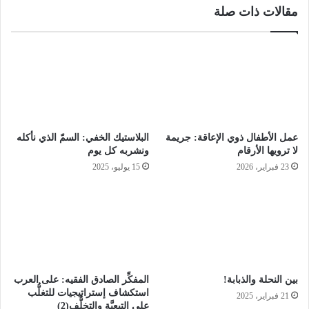
مقالات ذات صلة
اختتمت مبادرة أسفار مناقشة فيلم الخيال العلمي mr.nobody
الأربعاء الماضي في فلسطين.
نسخ الرابط
عمل الأطفال ذوي الإعاقة: جريمة
البلاستيك الخفي: السمّ الذي نأكله
لا ترويها الأرقام
ونشربه كل يوم
23 فبراير، 2026
15 يوليو، 2025
بين النحلة والذبابة!
المفكِّر الصادق الفقيه: على العرب
استكشاف إستراتيجيات للتغلُّب
21 فبراير، 2025
على التبعيَّة والتخلُّف(2)