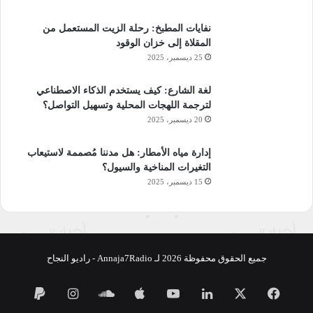
عشرين مجلدا في الفقه
نفايات المطبخ: رحلة الزيت المستعمل من
إذا داهمتك داهية فانظر في الجانب المشرق منها وإذا ناولك أحدهم
المقلاة إلى خزان الوقود
كوب ليمون فأضف إليه حفنة من سكر وبعض الماء واصنع منه
25 ديسمبر، 2025
شرابا حلوا
لغة الشارع: كيف يستخدم الذكاء الاصطناعي
لترجمة اللهجات المحلية وتسهيل التواصل؟
وإذا لدغتك عقرب فاعلم انه مصل واق ومناعة حصينة ضد سم
20 ديسمبر، 2025
الحيات,انظر إلى الوجه الآخر للمأساة لأن الشر المحض ليس موجودا
بل هناك خير ومكسب وفتح واجر فارض بما كُتب لك وأحبه وأحب من
إدارة مياه الأمطار: هل مدننا مُصممة لاستيعاب
كتبه عليك
التغيرات المناخية والسيول؟
15 ديسمبر، 2025
مهارات حياتية
جميع الحقوق محفوظة 2026 لـ Annaja7Radio - راديو النجاح
“قراءة متأنية”
فيسبوك
‫X
لينكدإن
‫YouTube
ساوند
انستقرام
أهلا وسهلا بكم من جديد في محطة مهارات حياتية موضوعنا لليوم