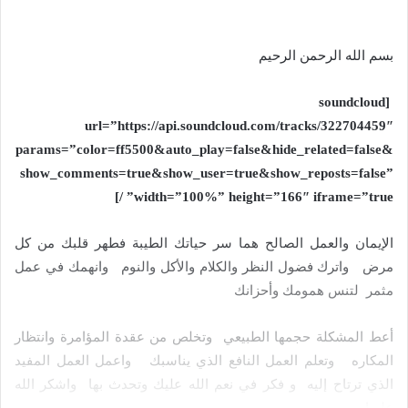
بسم الله الرحمن الرحيم
[soundcloud
url=”https://api.soundcloud.com/tracks/322704459″
params=”color=ff5500&auto_play=false&hide_related=false&
show_comments=true&show_user=true&show_reposts=false”
width=”100%” height=”166″ iframe=”true” /]
الإيمان والعمل الصالح هما سر حياتك الطيبة فطهر قلبك من كل
مرض واترك فضول النظر والكلام والأكل والنوم وانهمك في عمل
مثمر لتنس همومك وأحزانك
أعط المشكلة حجمها الطبيعي وتخلص من عقدة المؤامرة وانتظار
المكاره وتعلم العمل النافع الذي يناسبك واعمل العمل المفيد
الذي ترتاح إليه و فكر في نعم الله عليك وتحدث بها واشكر الله