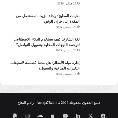
23 فبراير، 2026
نفايات المطبخ: رحلة الزيت المستعمل من
المقلاة إلى خزان الوقود
25 ديسمبر، 2025
لغة الشارع: كيف يستخدم الذكاء الاصطناعي
لترجمة اللهجات المحلية وتسهيل التواصل؟
20 ديسمبر، 2025
إدارة مياه الأمطار: هل مدننا مُصممة لاستيعاب
التغيرات المناخية والسيول؟
15 ديسمبر، 2025
جميع الحقوق محفوظة 2026 لـ Annaja7Radio - راديو النجاح
فيسبوك
‫X
لينكدإن
‫YouTube
ساوند
انستقرام