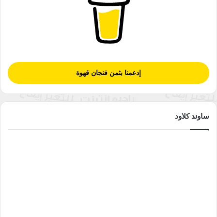
إدعمنا بثمن فنجان قهوة
ساوند كلاود