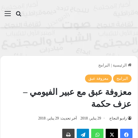
بحث عن
الق
الرئيسية
|
البرامج
البرامج
معزوفة عبق
معزوفة عبق مع عبير الفيومي –
عزف حكمة
راديو النجاح
29 يناير، 2018
آخر تحديث: 29 يناير، 2018
واتساب
تيلقرام
طباعة