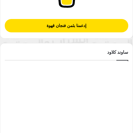
إدعمنا بثمن فنجان قهوة
ساوند كلاود