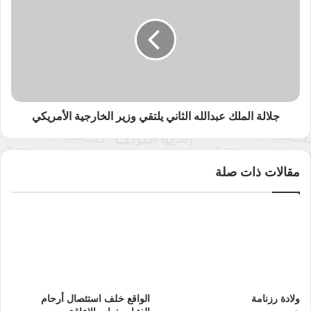
بالصندوق حيث سيكون الصندوق الكروني لوضع التبرعات العينية من
عبدالله
الثاني
العاب وملابس او طعام أما الحصالة فلن تكون للنقود فقط فبالاضافة
يلتقي
للنقود سيضع الطفل وحتى الاهل النشاطات التطوعية اللذين يريدون
وزير
القيام بها مثلا تنظيف المسجد مساعدة الاخ على الدراسة أو أي عمل
الخارجية
تطوعي وممكت فتح الصندوق والحصالة كل شهر أو أكثر الهدف من
الأمريكي
صندوق السعادة ربط التطوع بالسعادة حتى ينشأ الطفل على مبدأ
جلالة الملك عبدالله الثاني يلتقي وزير الخارجية الأمريكي
التطوع والاهتمام بالمجتمع
والى اللقاء في حلقة جديدة من مرآة المسقبل
مقالات ذات صلة
نسخ الرابط
ولادة رزنامة
الواقع خلف استئصال أرحام