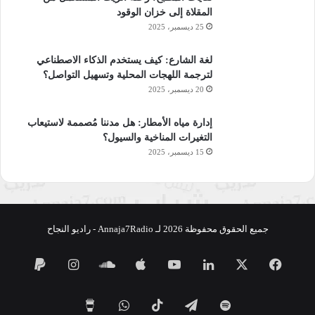
المقلاة إلى خزان الوقود
25 ديسمبر، 2025
لغة الشارع: كيف يستخدم الذكاء الاصطناعي
لترجمة اللهجات المحلية وتسهيل التواصل؟
20 ديسمبر، 2025
إدارة مياه الأمطار: هل مدننا مُصممة لاستيعاب
التغيرات المناخية والسيول؟
15 ديسمبر، 2025
جميع الحقوق محفوظة 2026 لـ Annaja7Radio - راديو النجاح
فيسبوك
‫X
لينكدإن
‫YouTube
ساوند
انستقرام
كلاود
تيلقرام
‫TikTok
واتساب
‫Buy