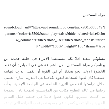
مرآة المستقبل
[soundcloud url=”https://api.soundcloud.com/tracks/315088349″
params=”color=ff5500&auto_play=false&hide_related=false&sho
w_comments=true&show_user=true&show_reposts=false”
width=”100%” height=”166″ iframe=”true” /]
مساؤكم سعيد اهلا بكم مستمعينا الأعزاء في حلقة جديدة من
برنامجكم مرآة المستقبل هل الشجاعة هي في المبادرة أن تخط
الخطوة الاولى نحو هدفك أم في القوة أن تكمل الدرب لنهايته
ضيفتنا كان لديها الشجاعة لتقوم بكلاهما هي المدربة سارة العتيبي
خلال دراستها لتخصص التربية الخاصة في الجامعة الاردنية بدأت
رحلتها في عالم التطوع فكانت من المؤسسين لجمعية بادر التنموية
ثم أكملت مسيرتها لتكون عضوا فاعلا في جمعية خليل السالم
الخيرية وحاليا تعمل كمدربة في جمعية نحن نحب القراءة التي تهدف