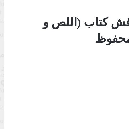
اقش كتاب (اللص و
 محفوظ