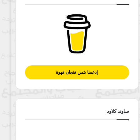
إدعمنا بثمن فنجان قهوة
ساوند كلاود