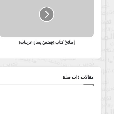
(قِصَصُ
نِساءٍ
عربيات)
إطلاقُ كتاب (قِصَصُ نِساءٍ عربيات)
مقالات ذات صلة