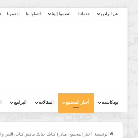
عن الراديو
خدماتنا
انضموا إلينا
اتصلوا بنا
إدعمونا
s
بودكاست
أخبار المجتمع
المقالات
البرامج
ا
الرئيسية
|
أخبار المجتمع
|
مبادرة كتابك حياتك تناقش كتاب (اللص و 