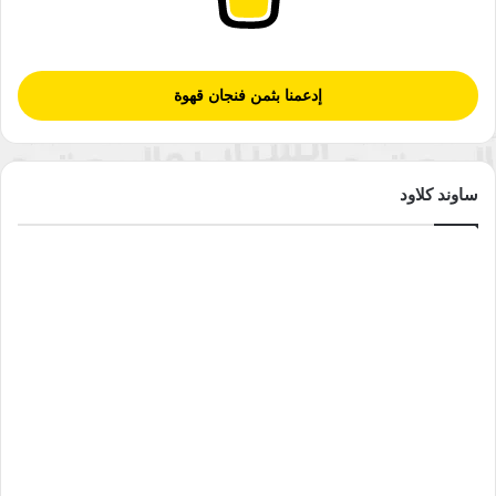
إدعمنا بثمن فنجان قهوة
ساوند كلاود