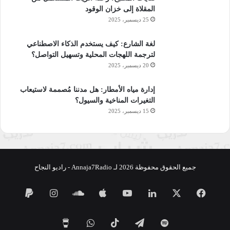
المقلاة إلى خزان الوقود
25 ديسمبر، 2025
لغة الشارع: كيف يستخدم الذكاء الاصطناعي
لترجمة اللهجات المحلية وتسهيل التواصل؟
20 ديسمبر، 2025
إدارة مياه الأمطار: هل مدننا مُصممة لاستيعاب
التغيرات المناخية والسيول؟
15 ديسمبر، 2025
جميع الحقوق محفوظة 2026 لـ Annaja7Radio - راديو النجاح
فيسبوك
‫X
لينكدإن
‫YouTube
ساوند
انستقرام
كلاود
تيلقرام
‫TikTok
واتساب
‫Buy