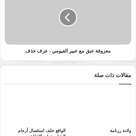
مع
عبير
الفيومي
-
عزف
حذف
معزوفة عبق مع عبير الفيومي - عزف حذف
مقالات ذات صلة
ولادة رزنامة
الواقع خلف استئصال أرحام