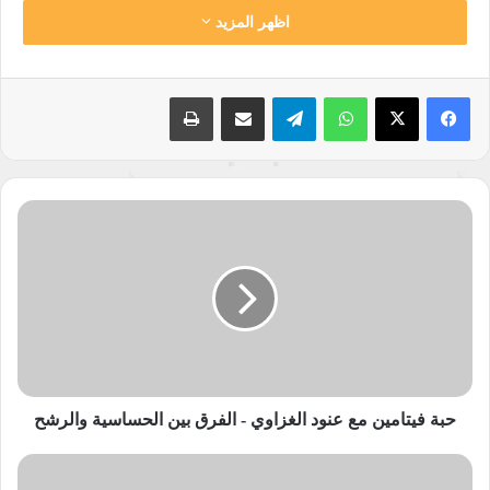
اظهر المزيد
واتساب
تيلقرام
مشاركة عبر البريد
طباعة
حبة
فيتامين
شكرا لكل متابعينا وجميع من شاركنا بحلقتنا لهذا اليوم كان معكم من
مع
الإعداد والتقديم ميس الكيلاني ومن الهندسة الصوتية الزميل محمد
عنود
الغزاوي
عبد الله والزميلة ياسمين الزهيري وبرنامجكم اللطيف والمفيد لمسة
-
بتكبر كونوا على الموعد دائما معنا بحلقاتنا القادمة دمتم برعاية الله.
الفرق
بين
الحساسية
والرشح
حبة فيتامين مع عنود الغزاوي - الفرق بين الحساسية والرشح
نسخ الرابط
معزوفة
عبق