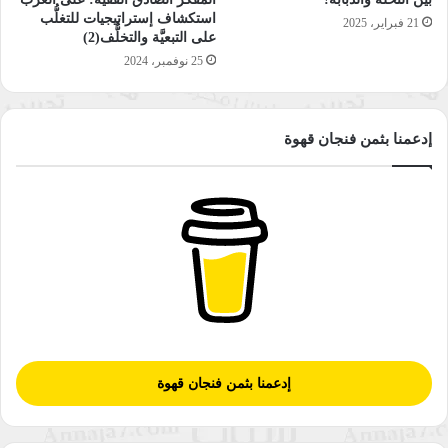
وشؤون المسجد الأقصى المبارك في القدس ، انهم و بحراسة أمنية
استكشاف إستراتيجيات للتغلُّب
21 فبراير، 2025
مشددة من شرطة وجيش الاحتلالِ الإسرائيلي اقتحموا ساحات
على التبعيَّة والتخلُّف(2)
25 نوفمبر، 2024
الحرم القدسي الشريف منذ ساعات الصباح من جهة باب المغاربة،
حيث أدوا طقوسا تلمودية استفزازية وقاموا بجولات مشبوهة داخل
ساحات الأقصى وسط حالة من الغضب والغليان سادت بين المصلين
إدعمنا بثمن فنجان قهوة
والمرابطين.
وعلى صعيد اخر
– بدأ جيش الاحتلال الإسرائيلي منتصف ليلة أمس، بتطبيق قراراه
القاضي بإغلاق الضفة الغربية وقطاع غزة 11 يوماً، بسبب الاحتفالات
الإسرائيلية بـ “عيد المظلة اليهودي”،حيث ان الإغلاق سيمتد من
منتصف ليلة أمس وحتى منتصف ليلة السبت المقبل 14 تشرين
الأول/أكتوبر ، وذلك لحجج أمنية،كما أن كل نقاط العبور للضفة
الغربية وقطاع غزة ستقفل ولن تفتح إلا “للحالات الإنسانية” خلال
إدعمنا بثمن فنجان قهوة
هذه الفترة .