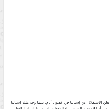
علن الاستقلال عن إسبانيا في غضون أيام، بينما وجه ملك إسبانيا
 بأنها لا تحترم الدستور ولا العلاقات التي تربط إسبانيا بالإقليم،