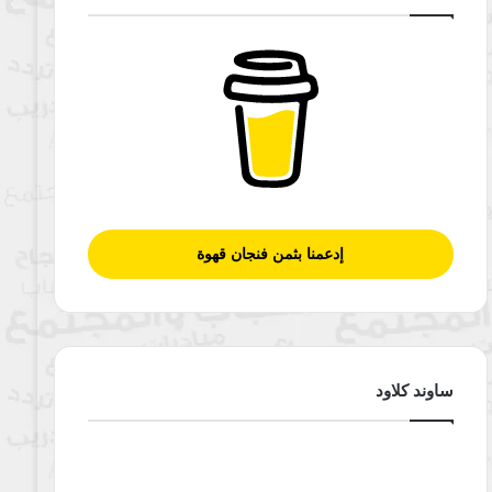
إدعمنا بثمن فنجان قهوة
ساوند كلاود