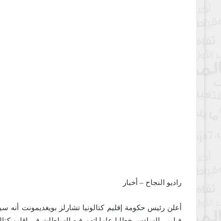
راديو النجاح – أخبار
أعلن رئيس حكومة إقليم كتالونيا تشارلز بويغديمونت أنه سي
فيليبي السادس خطابا عاما اتهم فيه السلطات في إقليم كتالونيا