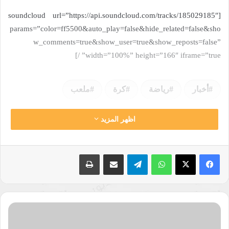
[soundcloud url=”https://api.soundcloud.com/tracks/185029185″
params=”color=ff5500&auto_play=false&hide_related=false&sho
w_comments=true&show_user=true&show_reposts=false”
width=”100%” height=”166″ iframe=”true” /]
أخبار
رياضة
كرة
ملعب
اظهر المزيد
نسخ الرابط
واتساب
تيلقرام
مشاركة عبر البريد
طباعة
اجتماع
التحرير
–