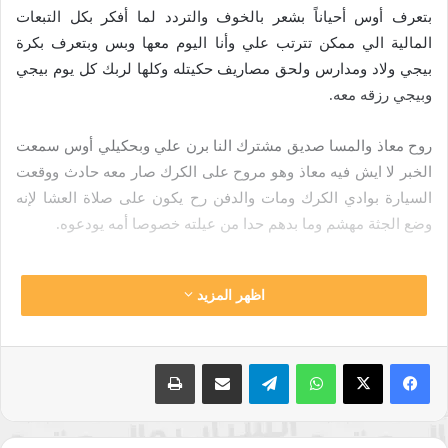
بتعرف أوس أحياناً بشعر بالخوف والتردد لما أفكر بكل التبعات
المالية الي ممكن تترتب علي وأنا اليوم معها وبس وبتعرف بكرة
بيجي ولاد ومدارس ولحق مصاريف حكيتله وكلها لربك كل يوم بيجي
وبيجي رزقه معه.
روح معاذ والمسا صديق مشترك النا برن علي وبحكيلي أوس سمعت
الخبر لا ايش فيه معاذ وهو مروح على الكرك صار معه حادث ووقعت
السيارة بوادي الكرك ومات والدفن رح يكون على صلاة العشا لإنه
وضع الجثة مهشم وما بدهم حدا من عيلته خصوصا أمه يودعوه.
اظهر المزيد
واتساب
تيلقرام
مشاركة عبر البريد
طباعة