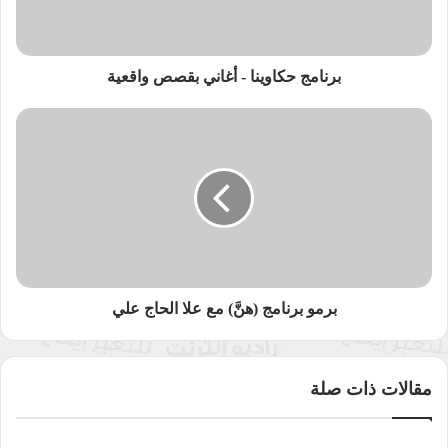
بينما قامت فلسطين بعمل خطة وطنية لمواجهة كورونا من خلال
تشكيل خلايا أزمة في كل محافظة لتجهيز مركز صحي ومستشفى
خاص، مسخرة كافة إمكانيات الدولة لمواجهة هذا الفيروس.
برنامج حكاوينا - أغاني بقصص واقعية
ودولة الإمارات التي اتخذت نموذج خاص بها للتعامل مع الأزمة ضمن
برمو
إستراتيجية معينة تصب قدراتها في اتخاذ تدابير وقائية لاحتواء المرض
برنامج
ومحاولة عدم تعطيل حياة الناس الطبيعية من خلال إجراء حظر جزئي
(هنَّ)
مع
وتقليل الآثار الإقتصادية اللازمة من خلال عدة مبادرات.
علا
الحاج
أما العراق فجاء في أول قراراتها إغلاق قائمة المستثمرين وتعقيم
علي
جميع المؤسسات والدوائر والشركات بالإضافة لإقامة حملات التوعية
للمواطنين حول المرض و الوقاية منه.
برمو برنامج (هنَّ) مع علا الحاج علي
وبحسب التقرير الذي صدر نهاية العام الماضي عن مؤشر أمن الصحة
العالمي الذي يقيم قدرة الدول في مواجهة الأوبئة والحد منها فكان
مقالات ذات صلة
ترتيب الدول العربية على النحو التالي:
1 ـ السعودية