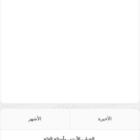
19 ـ سوريا
20 ـ اليمن
21 ـ الصومال
لعل اختلاف الأسلوب في التعامل مع فيروس كورونا بين دولة وأخرى
هو بمثابة اختلاف بين دولة حكيمة همها الأول شعبها وصحة
مواطنيها،ودولة جاهلة لا تكترث لذلك أبداً.
نسخ الرابط
الأخيرة
الأشهر
الشباب الأردني وأسئلة القلق