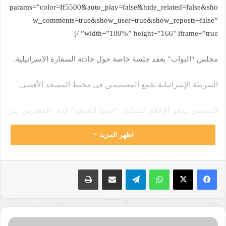
params=”color=ff5500&auto_play=false&hide_related=false&sho
w_comments=true&show_user=true&show_reposts=false”
width=”100%” height=”166″ iframe=”true” /]
مجلس “النواب” يعقد جلسة خاصة حول حادثة السفارة الاسرائيلية.
الشرطة الإسرائيلية تقمع المعتصمين في محيط المسجد الأقصى.
السيسي يدعو الإعلام لتشكيل “فوبيا الخوف” لدى المصريين من
إسقاط الدولة.
اظهر المزيد
فوتيل يلتقي بن سلمان في ثالث محطات جولته الخليجية.
واتساب
تيلقرام
مشاركة عبر البريد
طباعة
ترامب: حزب الله “تهديد” للبنان والمنطقة برمتها.
ماكرون: السراج وحفتر تعهدا بإجراء انتخابات واشنطن تنتظر جلوس
أطراف الأزمة الخليجية للحوار.
الاتحاد