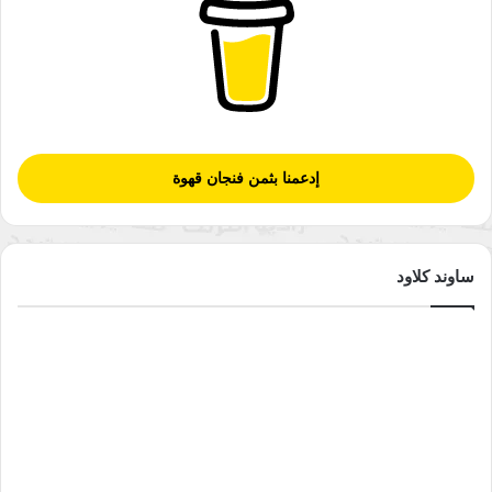
إدعمنا بثمن فنجان قهوة
ساوند كلاود