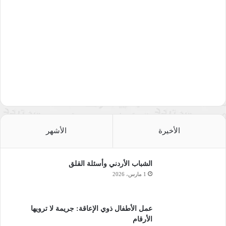
عالم متغير بهدف زيادة فعالية الفرد ونجاحه وتأثيره في محيطه في
عالم متغير
يشمل البرنامج عدة محاور منها التغيير وانماط الاستجابة له والصلة
بالنجاح وادارة وتقوية الذهن
يستمر البرنامج خمسة ايام تدريبية من الساعة العاشرة صباحا وحتى
السابعة مساء في مقر المنتدى
الأخيرة
الأشهر
اختتمت مبادرة “حياة لنشر الوعي الطبي” يوم الأحد الماضي
التاسع عشر من اذار الجاري في جامعة النجاح الوطنية في مدينة
الشباب الأردني وأسئلة القلق
1 مارس، 2026
نابلس، وهي مبادرة شبابية توعوية من تنظيم طلبة المجمع الطبي
في جامعة النجاح الوطنية، تهدف إلى نشر الوعي الصحي و مكافحة
الخرافات الطبية الخاطئة المنتشرة في المجتمع؛
عمل الأطفال ذوي الإعاقة: جريمة لا ترويها
تأتي هذه المبادرة ضمن فعاليات برنامج النجاح في عالم متغير
الأرقام