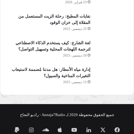
وبالتعاون مع مؤسسة الفلسطينية لاسناد الطلبة
23 فبراير، 2026
نهاية النشرة لتغطية فعالياتكم وابرز النشاطات المجتمعية في
نفايات المطبخ: رحلة الزيت المستعمل من
المقلاة إلى خزان الوقود
المنطقة العربية تواصلوا معنا عبر البريد الالكتروني
25 ديسمبر، 2025
news@annaja7.com هذه تحية مني هديل ابو عريضة ومن الهندسة
الاذاعية محمد عبدالله في امان الله
لغة الشارع: كيف يستخدم الذكاء الاصطناعي
لترجمة اللهجات المحلية وتسهيل التواصل؟
اعداد:هديل ابو عريضة
20 ديسمبر، 2025
إدارة مياه الأمطار: هل مدننا مُصممة لاستيعاب
التغيرات المناخية والسيول؟
نسخ الرابط
15 ديسمبر، 2025
جميع الحقوق محفوظة 2026 لـ Annaja7Radio - راديو النجاح
فيسبوك
‫X
لينكدإن
‫YouTube
ساوند
انستقرام