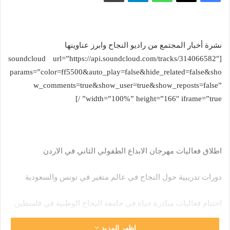
نشرة أخبار المجتمع من راديو النجاح وابرز عناوينها
[soundcloud url=”https://api.soundcloud.com/tracks/314066582″
params=”color=ff5500&auto_play=false&hide_related=false&sho
w_comments=true&show_user=true&show_reposts=false”
width=”100%” height=”166″ iframe=”true” /]
اطلاق فعاليات مهرجان الابداع الطفولي الثاني في الاردن
دورات تدريبية حول النجاح في عالم متغير في تونس والسعودية
اختتام فعاليات مبادرة حياة في جامعة النجاح الوطنية في فلسطين
اظهر المزيد