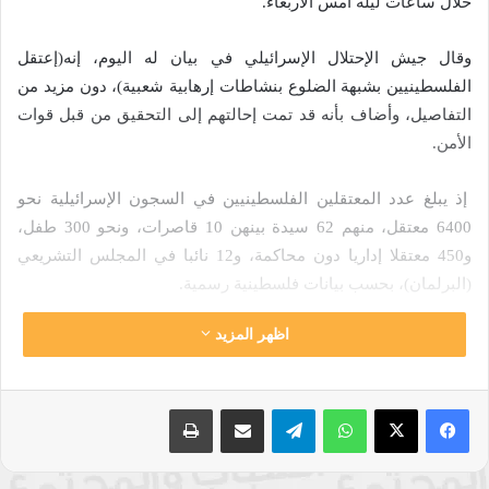
خلال ساعات ليلة أمس الأربعاء.
وقال جيش الإحتلال الإسرائيلي في بيان له اليوم، إنه(إعتقل
الفلسطينيين بشبهة الضلوع بنشاطات إرهابية شعبية)، دون مزيد من
التفاصيل، وأضاف بأنه قد تمت إحالتهم إلى التحقيق من قبل قوات
الأمن.
إذ يبلغ عدد المعتقلين الفلسطينيين في السجون الإسرائيلية نحو
6400 معتقل، منهم 62 سيدة بينهن 10 قاصرات، ونحو 300 طفل،
و450 معتقلا إداريا دون محاكمة، و12 نائبا في المجلس التشريعي
(البرلمان)، بحسب بيانات فلسطينية رسمية.
اظهر المزيد
وينفذ جيش الإحتلال الإسرائيلي حملات إعتقال ليلية في الضفة
الغربية.
واتساب
تيلقرام
مشاركة عبر البريد
طباعة
نسخ الرابط