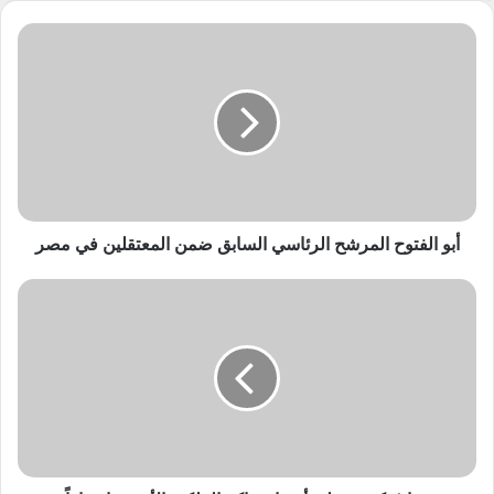
أبو
الفتوح
المرشح
الرئاسي
السابق
ضمن
المعتقلين
في
مصر
أبو الفتوح المرشح الرئاسي السابق ضمن المعتقلين في مصر
تخفيضاتٌ
كبيرة
على
أسعار
تذاكر
الملكية
الأردنية
اعتباراً
من