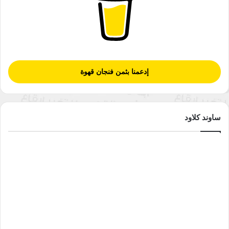
وهذا يشير إلى أن تناول ست وجبات صغيرة في اليوم، بدلا من ثلاث
وجبات كبيرة، يمكن أن يساعدك على تحقيق أهدافك لإنقاص الوزن
وكذلك تحسين مستويات السكر في الدم.. وحذر الباحثون المصابين
بمرض السكري من اتباع أي نمط غذائي مِنْ دون إستشارة الطبيب.
إدعمنا بثمن فنجان قهوة
الطفل الجديد في العائلة قد يضفي حياة جديدة عليها.
ساوند كلاود
من الساعات الجميلة التي يعيشها الإنسان وترسخ في ذاكرته ويكون
لها وقعها الخاص على مسار حياته ساعة قدوم مولود جديد إلى حياته
فمعها تبدأ نظرة الرجل لأسرته وعلاقته بزوجته تتغير شيئا فشيئا، إذ
يضفي المولود الجديد على الحياة الأسرية جوا خاصا من الألفة
والأنس .
بعد هذه السعادة التي تشعرها الام وكذلك الاب .. هناك عدة امور
تختلف وتتغير في الاسرة ساعات نوم الام وايضا الاب ؛ شعور
الاطفال الاكبر من المولود الجديد .. كل هذه الامور تؤخذ بعين