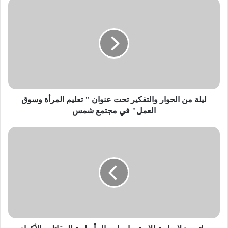
ليلة
من
الحوار
والتفكير
تحت
عنوان
"
تعليم
المرأة
وسوق
ليلة من الحوار والتفكير تحت عنوان " تعليم المرأة وسوق
العمل"
العمل" في مجتمع شمس
في
مجتمع
ماتيس:
شمس
لا
حاجة
للاستمرار
بإرسال
أسلحة
للمقاتلين
الأكراد