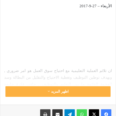
الأربعاء – 27-9-2017
ان تلائم العملية التعليمية مع احتياج سوق العمل هو امر ضروري ,
وبهدف توطين التوظيف وتغطية الاحتياج والتقليل من البطالة وسد
الفجوة القائمة ما بين التعليم والتوظيف , جاءت فكرة جامعة
الحسين التقنية والتي هي احدى مبادرات سمو ولي العهد الأمير
اظهر المزيد
الحسين بن عبدالله الثاني, حيث ان الجامعة تولي اهتماما خاصا
للتواصل مع الشباب الأردني على امتداد رقعة الوطن لتعريفهم بفكرة
واتساب
تيلقرام
مشاركة عبر البريد
طباعة
الجامعة ورسالتها وبرامجها , بهدف المساهمة في تقديم تعليم