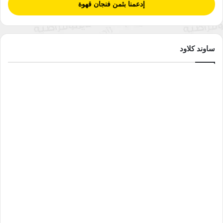
إدعمنا بثمن فنجان قهوة
نسخ الرابط
ساوند كلاود