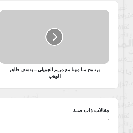
برنامج
منا
وبينا
مع
مريم
الجميلي
–
يوسف
طاهر
الوهب
برنامج منا وبينا مع مريم الجميلي – يوسف طاهر
الوهب
مقالات ذات صلة