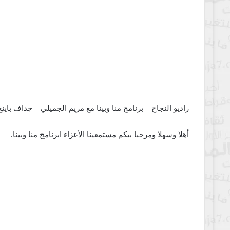
راديو النجاح – برنامج منا وبينا مع مريم الجميلي – جداف باينغ
أهلا وسهلا ومرحبا بيكم مستمعينا الأعزاء ابرنامج منا وبينا.