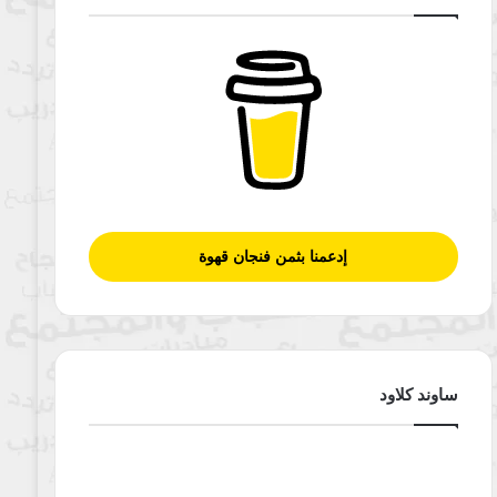
إدعمنا بثمن فنجان قهوة
ساوند كلاود