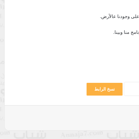
لى وجودنا عالأرض.
مج منا وبينا.
نسخ الرابط