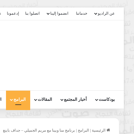
عن الراديو
خدماتنا
انضموا إلينا
اتصلوا بنا
إدعمونا
s
بودكاست
أخبار المجتمع
المقالات
البرامج
ا
الرئيسية
|
البرامج
|
برنامج منا وبينا مع مريم الجميلي – جداف باينغ