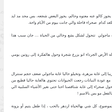
يجوز كالو عنه معتوه وحالم،
يجوز البعض شجعه، بس محد مد ايد
ة ماجولي تتحول لشكل بشع وخالي من الحياة … جان سبب هذا
له الأرض الجرداء انو يزرع شجرة وحول هالفكرة إلى روتين يومي
با إلى غابة مزهرة،
وتخيلو
حاليا غابة ماجولي ضعف حجم سنترال
مع عودة النباتات رجعت الحيوانات
تحتوي هالغابة حاليا قطيع من
حول صحراء إلى غابة
شناقصنا احنا حتى نغير الأشياء السلبية الي
الفعل مو بس بالاسم !
لموضوع،
كل شي بهالحياة ازدهر بالحب ، إ
ذا طفل يتيم أو بزونة