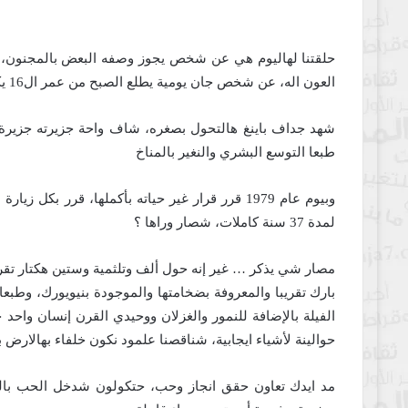
حلقتنا لهاليوم هي عن شخص يجوز وصفه البعض بالمجنون،
العون اله،
عن شخص جان يومية يطلع الصبح من عمر ال16 يكعد كدام صحراء قاحلة والي جانت بيوم من الأيام واحة.
شهد جداف باينغ هالتحول بصغره، شاف واحة جزيرته جزير
طبعا التوسع البشري والنغير بالمناخ
وبيوم عام 1979 قرر قرار غير حياته بأكملها،
قرر بكل زيارة 
لمدة 37 سنة كاملات،
شصار وراها ؟
مصار شي يذكر … غير إنه حول ألف وتلثمية وستين هكتار تقري
بارك تقريبا والمعروفة بضخامتها والموجودة بنيويورك،
وطبعا 
الفيلة بالإضافة للنمور والغزلان ووحيدي القرن
إنسان واحد 
حوالينة لأشياء ايجابية،
شناقصنا علمود نكون خلفاء بهالارض ب
مد ايدك تعاون حقق انجاز وحب،
حتكولون شدخل الحب با