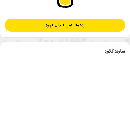
إدعمنا بثمن فنجان قهوة
ساوند كلاود