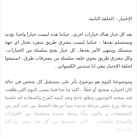
الإختيار – الحلقة الثانية.
بعد كل خيار هناك خيارات اخرى.. حياتنا هذه ليست خيارا واحدا نؤديه
ونستسلم بعدها .. حياتنا ليست مفترق طريق منفرد نختار اي جهة
سنسلك وينتهي الأمر بعدها.. كل خيار يفتح سلسلة من الخيارات..
وكل مفترق طريق يحوي خلفه سلسلة من مفترقات طرق.. استمعوا
لحلقة الإختيار معي انا سندس الكسواني .
وموضوعنا لليوم هو موضوع بأثر على مستقبل كل شخص في حالة
كان اختياره صحيح أو خطأ .. اكيد ما حدا فينا بنسى اليوم اللي طلعت
فيه نتيجته التوجيهي وطلع ناجح وبعد كمية الفرح والسعادة انه خلصنا
مرحلة ورح نبلش مرحلة جديدة بتبدأ مرحلة التخبط بين عدد كبير من
التخصصات و بنكون بدأنا برحلة جديدة وسلسلة من الخيارات
والنصائح والتجارب ، اللي بنسمعها من كل حدا بيجي يباركلنا
بهالنجاح.