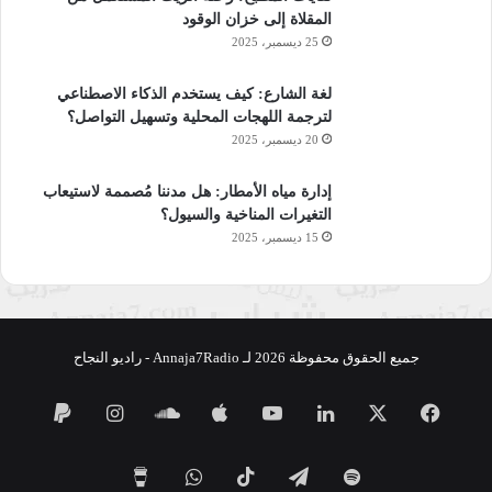
المقلاة إلى خزان الوقود
25 ديسمبر، 2025
لغة الشارع: كيف يستخدم الذكاء الاصطناعي
لترجمة اللهجات المحلية وتسهيل التواصل؟
20 ديسمبر، 2025
إدارة مياه الأمطار: هل مدننا مُصممة لاستيعاب
التغيرات المناخية والسيول؟
15 ديسمبر، 2025
جميع الحقوق محفوظة 2026 لـ Annaja7Radio - راديو النجاح
فيسبوك
‫X
لينكدإن
‫YouTube
ساوند
انستقرام
كلاود
تيلقرام
‫TikTok
واتساب
‫Buy