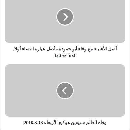
مع
وفاء
أبو
حمودة
-
أصل
عبارة
النساء
أصل الأشياء مع وفاء أبو حمودة - أصل عبارة النساء أولا/
أولا/
ladies first
ladies
first
وفاة
العالم
ستيفين
هوكنغ
الأربعاء
13-
3-
2018
وفاة العالم ستيفين هوكنغ الأربعاء 13-3-2018