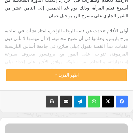
الأردنية للأفلام وسفارات في الأردن، إقامت الدورة السادسة من
أسبوع فيلم المرأة، وذلك يوم غد الخميس إلى الثامن عشر من
الشهر الجاري على مسرح الرينبو جبل عمان.
أولى الأفلام تتحدث عن قصة الرحلة الزاخرة لفتاة نشأت في ضاحية
ببرج باريس، وحلمها في أن تصبح محامية، إلا أن مهمتها لا تأتي دون
عقبات، تبدأ القصة بقبول (نيلي صلاح) في جامعة أساس الباريسية
المرموقة، تتواجه على الفور مع بروفسور معروف بسرعة
إستفزازاته، وللتخلص من سلوكه، يوافق الأخير على إعداد نيلى
للمشاركة في مسابقة رفيعة المستوى للبلاغة، ومع ذلك يتوجب على
اظهر المزيد
كليهما التغلب على تحيزهما.
حاز فيلم (لو بريو) على جائزة أكثر ممثلة واعدة في حفل جوائز
واتساب
تيلقرام
مشاركة عبر البريد
طباعة
(سيزار) الوطنية للأفلام في فرنسا، وترشح لجوائز (لوميير) لأفضل
ممثل وممثلة.
أصل
نسخ الرابط
الأشياء