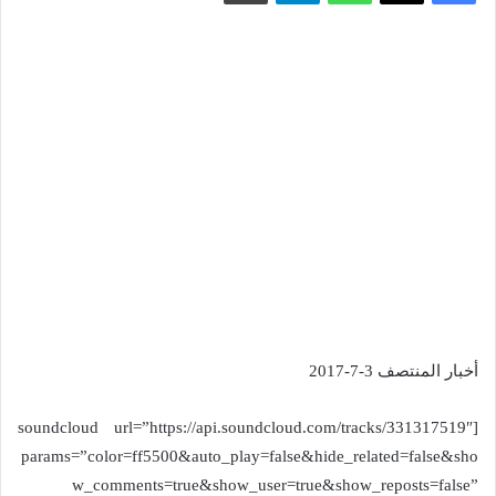
أخبار المنتصف 3-7-2017
[soundcloud url=”https://api.soundcloud.com/tracks/331317519″
params=”color=ff5500&auto_play=false&hide_related=false&sho
w_comments=true&show_user=true&show_reposts=false”