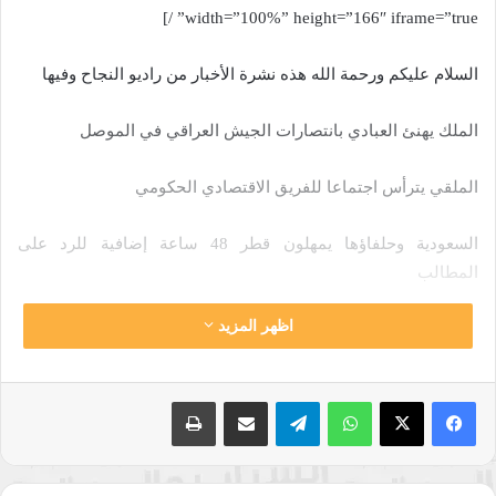
width=”100%” height=”166″ iframe=”true” /]
السلام عليكم ورحمة الله هذه نشرة الأخبار من راديو النجاح وفيها
الملك يهنئ العبادي بانتصارات الجيش العراقي في الموصل
الملقي يترأس اجتماعا للفريق الاقتصادي الحكومي
السعودية وحلفاؤها يمهلون قطر 48 ساعة إضافية للرد على
المطالب
اظهر المزيد
البشير يمدد وقف إطلاق النار بمناطق النزاع في السودان 3 أشهر
ترامب يناقش الأزمة القطرية مع قادة السعودية والإمارات وقطر
واتساب
تيلقرام
مشاركة عبر البريد
طباعة
إصابة 8 أشخاص بإطلاق نار خارج مسجد بجنوب فرنسا