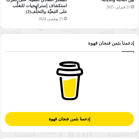
مواجهات عنيفة اندلعت بين الشبان وقوات الاحتلال خلال الاقتحام ما
استكشاف إستراتيجيات للتغلُّب
21 فبراير، 2025
أدى الى اصابة عدد من الشبان بالرصاص الحي والمطاطي وقنابل
على التبعيَّة والتخلُّف(2)
25 نوفمبر، 2024
الغاز السامة المسيلة للدموع، ونقل بعضهم إلى مستشفيات مدينة
بيت لحم لتلقي العلاج .
إدعمنا بثمن فنجان قهوة
وعلى صعيد متصل
–
هدمت جرافات تابعة لبلدية الاحتلال الاسرائيلي في مدينة القدس
المحتلة صباح اليوم منزلين في بلدة العيسوية وحي شعفاط، وسط
وشمال المدينة المقدسة،حيث إن قوات الاحتلال هدمت منزلين ؛
بحجة عدم الترخيص، كما أنه رافق طواقم بلدية الاحتلال وجرافاتها
قوة عسكرية إسرائيلية معززة، وفّرت لها الحماية والحراسة قبل
وخلال عملية الهدم.
–
تراجع رئيس الوزراء اللبناني
سعد الحريري
عن استقالته “بطلب من
إدعمنا بثمن فنجان قهوة
رئيس الجمهورية
ميشال عون
“، مشددا على ضرورة النأي بلبنان عن
الصراعات الإقليمية والحرص على العلاقات “مع الأشقاء”،وقال